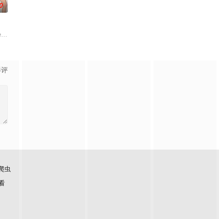
0
edia’s The Real Ho
影评
爬虫
看