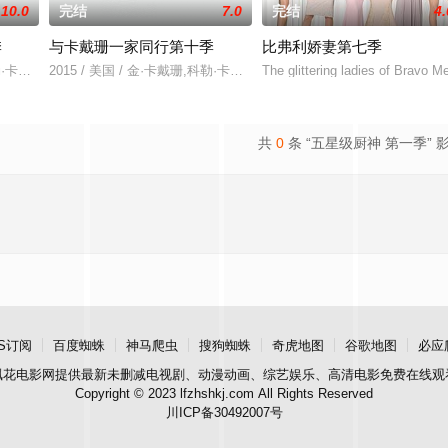
10.0
完结
7.0
完结
4.
季
与卡戴珊一家同行第十季
比弗利娇妻第七季
科勒·卡戴珊,葛妮·卡戴珊
2015 / 美国 / 金·卡戴珊,科勒·卡戴珊,葛妮·卡戴珊,克莉丝·詹纳
The glittering ladies of Bravo M
共
0
条 “五星级厨神 第一季” 
S订阅
百度蜘蛛
神马爬虫
搜狗蜘蛛
奇虎地图
谷歌地图
必应
飘花电影网
提供最新未删减电视剧、动漫动画、综艺娱乐、高清电影免费在线观
Copyright © 2023 lfzhshkj.com All Rights Reserved
川ICP备30492007号