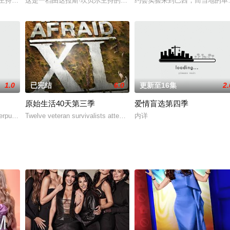
斯主持，每集他会走到沙漠、沼泽、森林、峡谷等危险的野外境地，在极为恶劣
这是一档由达拉斯·坎贝尔主持的寓教于乐性质的节目。将严肃的科学
约会实验来到巴西，而当地的单
1.0
已完结
6.0
更新至16集
2.
原始生活40天第三季
爱情盲选第四季
anderpump）精心挑选的华丽法国别墅的工作人员，他们生活和合作，以
Twelve veteran survivalists attempt to survive 40
内详