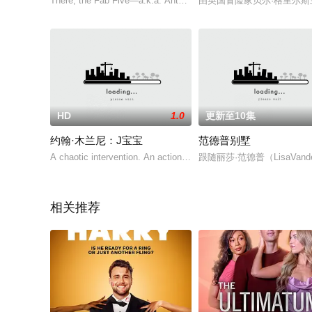
There, the Fab Five—a.k.a. Antoni Porowski, Karamo
由英国冒险家贝尔·格里尔
HD
1.0
更新至10集
约翰·木兰尼：J宝宝
范德普别墅
A chaotic intervention. An action packed stay in r
跟随丽莎·范德普（LisaV
相关推荐