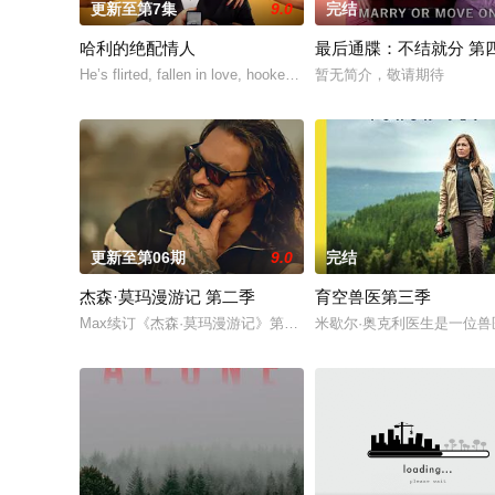
更新至第7集
9.0
完结
哈利的绝配情人
最后通牒：不结就分 第
He’s flirted, fallen in love, hooked up, and broke
暂无简介，敬请期待
更新至第06期
9.0
完结
杰森·莫玛漫游记 第二季
育空兽医第三季
Max续订《杰森·莫玛漫游记》第二季。
米歇尔·奥克利医生是一位