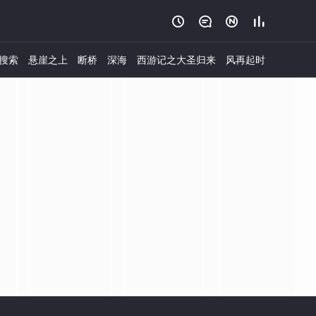




搜索
悬崖之上
断桥
深海
西游记之大圣归来
风再起时