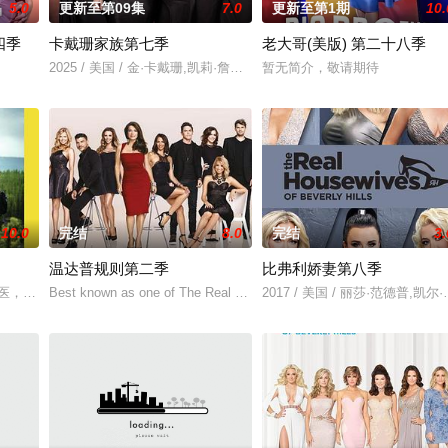
5.0
更新至第09集
7.0
更新至第1期
10.
四季
卡戴珊家族第七季
老大哥(美版) 第二十八季
2025 / 美国 / 金·卡戴珊,凯莉·詹娜,肯多尔·詹娜,克丽丝·詹纳,科勒·
暂无简介，敬请期待
10.0
完结
8.0
完结
3.
温达普规则第二季
比弗利娇妻第八季
兽医，她负责照顾育空地区几乎所有的动物，为了救助野生动物和家养动物，她
Best known as one of The Real Housewives of Beverl
2017 / 美国 / 丽莎·范德普,凯尔·理