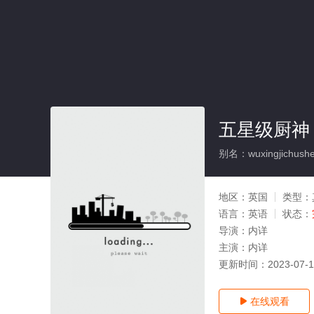
五星级厨神 
别名：wuxingjichushen
地区：
英国
类型：
语言：
英语
状态：
导演：
内详
主演：
内详
更新时间：
2023-07-
在线观看
