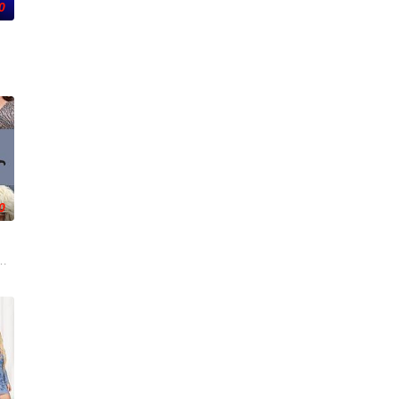
0
卡戴珊,葛妮·卡戴珊
0
在数千
查兹,卡蜜·格拉默,Teddi,Mellencamp,Arroyave,艾丽卡