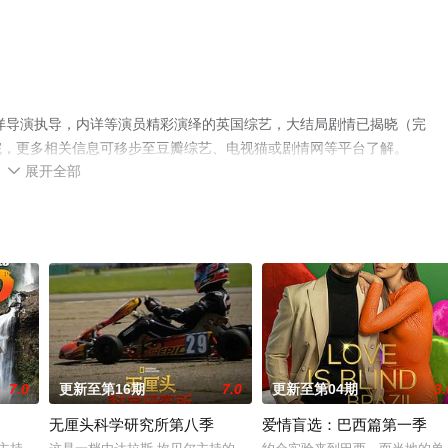
详导演执导，内详等演员精彩演绎的英国综艺，大结局剧情已揭晓（完
院，更多相关信息可移步至豆瓣综艺、电视猫或剧情网等平台了解。
展开全部

7.0
更新至第16期
7.0
更新至第04期
3.
无厘头科学研究所第八季
爱情盲选：巴西篇第一季