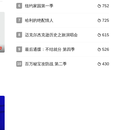
的环境
与一些有史以来最疯狂、最壮观的用户发布
身男女将尝试在面对面见面之前找到真爱并订婚
纽约家园第一季
752
6

哈利的绝配情人
725
7

迈克尔杰克逊历史之旅演唱会
615
8

0
最后通牒：不结就分 第四季
526
9

百万秘宝攻防战 第二季
430
10
