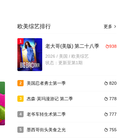
欧美综艺排行
更多

1
老大哥(美版) 第二十八季
938

2026 / 美国 / 欧美综艺
状态：更新至第1期
美国忍者勇士第一季
820
2

杰森·莫玛漫游记 第二季
778
3

老爷车转生术第二季
777
4

0
墨西哥街头美食之光
755
5
