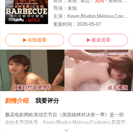
语言：
英语
状态：
完结
- 免费在线观看
导演：
未知
主演：
Kevin,Bludso,Melissa,Cookston,莉蕊可·刘易斯,Rutledge
完结/全集
更新时间：
2026-05-07
在线观看
极速观看


剧情介绍
我要评分
飘花电影网欧美综艺节目《美国烧烤对决第一季》是一部
由知名导演执导，Kevin,Bludso,Melissa,Cookston,莉蕊可·
刘易斯,Rutledge,Wood等演员精彩演绎的美国综艺，大结
