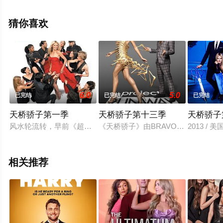
局剧情已揭晓（完结），手机免费观看高清无删减完整版
综艺全集就上飘花影院，更多相关信息可移步至豆瓣综
猜你喜欢
艺、电视猫或剧情网等平台了解。
6.0
5.0
已完结
已完结
已完结
天桥骄子第一季
天桥骄子第十三季
天桥骄子
风水轮流转，早前《超级模特儿新秀大赛America’s Next Top M
《天桥骄子》由BRAVO电视台构思，超级名模
2013 /
相关推荐