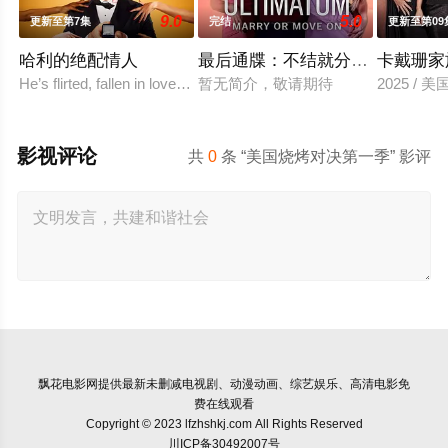
9.0
5.0
更新至第7集
完结
更新至第09
哈利的绝配情人
最后通牒：不结就分 第四季
卡戴珊家
He’s flirted, fallen in love, hooked up, and broke
暂无简介，敬请期待
2025 /
影视评论
共
0
条 “美国烧烤对决第一季” 影评
飘花电影网
提供最新未删减电视剧、动漫动画、综艺娱乐、高清电影免
费在线观看
Copyright © 2023 lfzhshkj.com All Rights Reserved
川ICP备30492007号