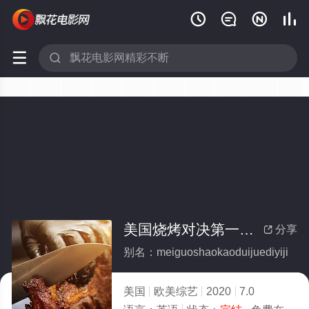






美国烧烤对决第一季(全集)
分享

别名：meiguoshaokaoduijuediyiji
美国
欧美综艺
2020
7.0