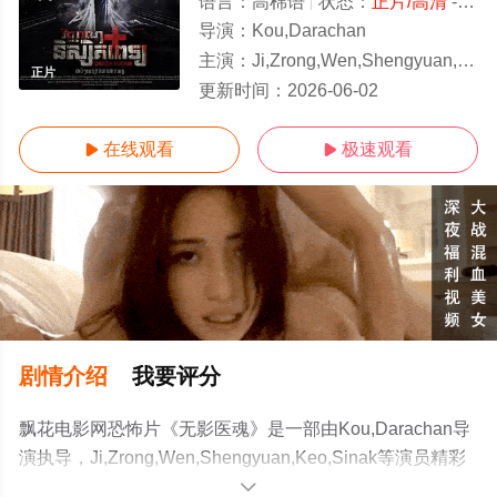
语言：
高棉语
状态：
正片/高清
- 免费在线观看
导演：
Kou,Darachan
主演：
Ji,Zrong,Wen,Shengyuan,Keo,Sinak
正片
更新时间：
2026-06-02
在线观看
极速观看


剧情介绍
我要评分
飘花电影网恐怖片《无影医魂》是一部由Kou,Darachan导
演执导，Ji,Zrong,Wen,Shengyuan,Keo,Sinak等演员精彩
演绎的柬埔寨电影，手机免费观看高清无删减完整版电影
