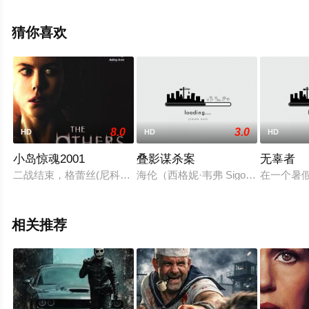
大全就上飘花影院，更多相关信息可移步至豆瓣电影、电
视猫或剧情网等平台了解。
猜你喜欢
8.0
3.0
HD
HD
HD
小岛惊魂2001
叠影谋杀案
无辜者
二战结束，格蕾丝(尼科尔•基德曼)在英伦的小岛上独自抚养着
海伦（西格妮·韦弗 Sigourney 
在一个暑
相关推荐