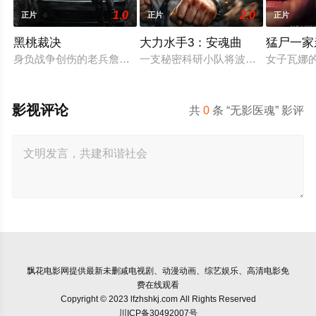
1.0
2.0
正片
正片
正片
黑桃裁决
大力水手3：安魂曲
猛尸一家
身负战争创伤的老兵詹姆斯·毕肖普警探，正努力回归正常生活，
一支秘密科研小队将波派囚禁在地下
女子瓦娜
影视评论
共
0
条 “无影医魂” 影评
飘花电影网
提供最新未删减电视剧、动漫动画、综艺娱乐、高清电影免
费在线观看
Copyright © 2023 lfzhshkj.com All Rights Reserved
川ICP备30492007号