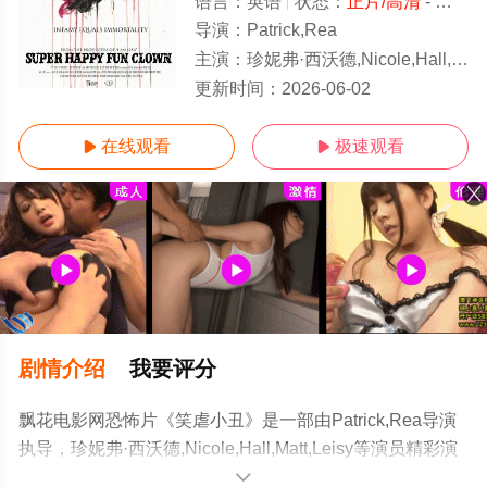
语言：
英语
状态：
正片/高清
- 免费在线观看
导演：
Patrick,Rea
主演：
珍妮弗·西沃德,Nicole,Hall,Matt,Leisy
正片
更新时间：
2026-06-02
在线观看
极速观看


剧情介绍
我要评分
飘花电影网恐怖片《笑虐小丑》是一部由Patrick,Rea导演
执导，珍妮弗·西沃德,Nicole,Hall,Matt,Leisy等演员精彩演
绎的美国电影，手机免费观看高清无删减完整版电影大全
