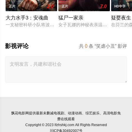
2.0
7.0
正片
正片
HD中字
大力水手3：安魂曲
猛尸一家亲
疑婴夜生
一支秘密科研小队将波派囚禁在地下军事基地，试图驯化并利用
女子瓦娜的神秘表亲温思罗普突然仓
在芬兰的
影视评论
共
0
条 “笑虐小丑” 影评
飘花电影网
提供最新未删减电视剧、动漫动画、综艺娱乐、高清电影免
费在线观看
Copyright © 2023 lfzhshkj.com All Rights Reserved
川ICP备30492007号