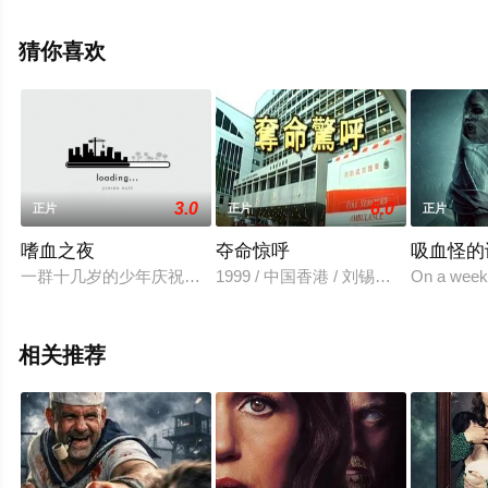
就上飘花影院，更多相关信息可移步至豆瓣电影、电视猫
或剧情网等平台了解。
猜你喜欢
3.0
6.0
正片
正片
正片
嗜血之夜
夺命惊呼
吸血怪的
一群十几岁的少年庆祝一个本地连环杀人犯的忌日，突然发现他
1999 / 中国香港 / 刘锡明,刘凌,郑蕾
On a weeke
相关推荐