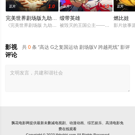
1.0
6.0
正片
正片
正片
​完美世界剧场版九劫焚天​
缎带英雄
燃比娃
《完美世界剧场版 九劫焚天》是动画《完美世界》的第二部剧场
被毁灭的王国公主——萨菲娅。灾厄“
影片故事
影视
共
0
条 “高达 G之复国运动 剧场版V 跨越死线” 影评
评论
飘花电影网
提供最新未删减电视剧、动漫动画、综艺娱乐、高清电影免
费在线观看
Copyright © 2023 lfzhshkj.com All Rights Reserved