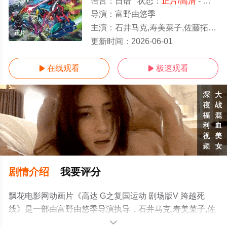
语言：
日语
状态：
正片/高清
- 免费在线观看
导演：
富野由悠季
主演：
石井马克,寿美菜子,佐藤拓也,高垣彩阳,
正片
更新时间：
2026-06-01
在线观看
极速观看


剧情介绍
我要评分
飘花电影网动画片《高达 G之复国运动 剧场版V 跨越死
线》是一部由富野由悠季导演执导，石井马克,寿美菜子,佐
藤拓也,高垣彩阳,等演员精彩演绎的日本电影，手机免费观
