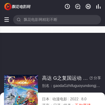






高达 G之复国运动 剧场版V 跨越死线
分享

别名：gaodaGzhifuguoyundongjuchangbanVkuayuesixian
日本
动漫电影
2022
8.0