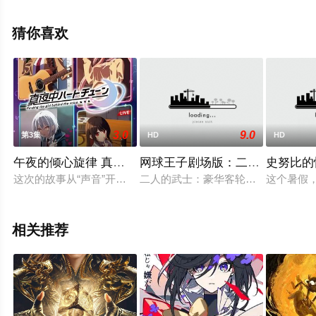
看高清无删减完整版电影大全就上飘花影院，更多相关信
息可移步至豆瓣电影、电视猫或剧情网等平台了解。
猜你喜欢
3.0
9.0
第3集
HD
HD
午夜的倾心旋律 真夜中
网球王子剧场版：二人的武士
史努比的
这次的故事从“声音”开始。高中生山吹有恓为了寻找初中时沉迷
二人的武士：豪华客轮假富商邀请，
这个暑假
相关推荐