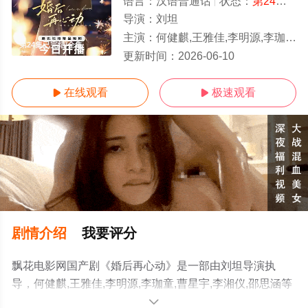
语言：
汉语普通话
状态：
第24集已完结
导演：
刘坦
主演：
何健麒,王雅佳,李明源,李珈童,曹星宇,李湘仪,邵思涵
第24集已完结/全集
更新时间：
2026-06-10
在线观看
极速观看


剧情介绍
我要评分
飘花电影网国产剧《婚后再心动》是一部由刘坦导演执
导，何健麒,王雅佳,李明源,李珈童,曹星宇,李湘仪,邵思涵等
演员精彩演绎的中国大陆电视剧，大结局剧情已揭晓（第
