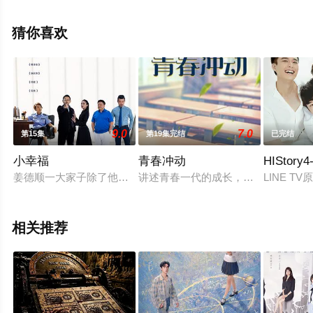
24集已完结），手机免费观看高清无删减完整版电视剧全
集就上飘花影院，更多相关信息可移步至豆瓣电视剧、电
猜你喜欢
视猫或剧情网等平台了解。
9.0
7.0
第15集
第19集完结
已完结
小幸福
青春冲动
HIStor
姜德顺一大家子除了他全是女将，上有传统老母亲和洋派的丈母
讲述青春一代的成长，少男少女们那
LINE T
相关推荐