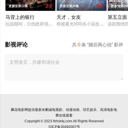
2.0
9.0
更新至第12集
更新至第20集
更新至第29
马背上的银行
天才，女友
第五立面
抗战期间，日伪政府强行推广、使用由“中国准备银行”发行的伪
根据素光同同名小说改编。江逾白长
该剧围绕
影视评论
共
0
条 “婚后再心动” 影评
飘花电影网
提供最新未删减电视剧、动漫动画、综艺娱乐、高清电影免
费在线观看
Copyright © 2023 lfzhshkj.com All Rights Reserved
川ICP备30492007号