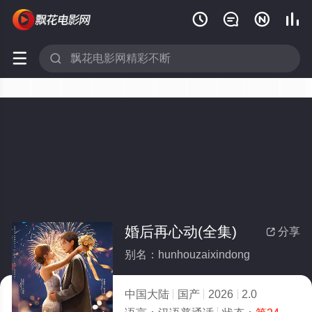






婚后再心动(全集)
分享

别名：hunhouzaixindong
中国大陆
国产
2026
2.0