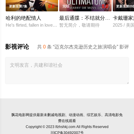
9.0
5.0
更新至第7集
完结
更新至第09
哈利的绝配情人
最后通牒：不结就分 第四季
卡戴珊家
He’s flirted, fallen in love, hooked up, and broke
暂无简介，敬请期待
2025 /
影视评论
共
0
条 “迈克尔杰克逊历史之旅演唱会” 影评
飘花电影网
提供最新未删减电视剧、动漫动画、综艺娱乐、高清电影免
费在线观看
Copyright © 2023 lfzhshkj.com All Rights Reserved
川ICP备30492007号