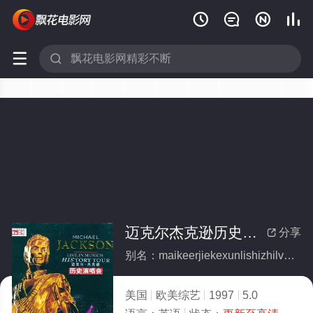






迈克尔杰克逊历史之旅演唱会
分享

别名：maikeerjiekexunlishizhilvyanchanghui
美国
欧美综艺
1997
5.0