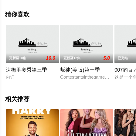
艺全集就上飘花影院，更多相关信息可移步至豆瓣综艺、
电视猫或剧情网等平台了解。
猜你喜欢
10.0
5.0
更新至10集
更新至12集
已完结
达梅里奥秀第三季
叛徒(美版)第一季
007的
内详
Contestantsinthegamemoveintoamajes
这是一个
相关推荐