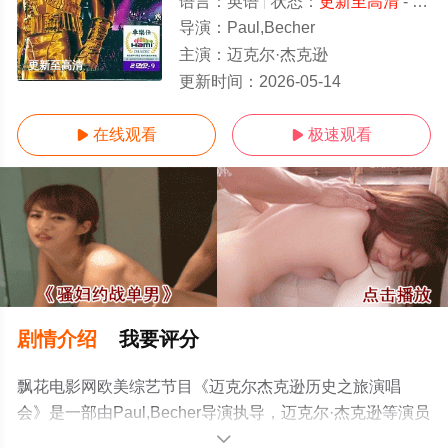
语言：
英语
状态：
更新至高清
- 免费在线观看
导演：
Paul,Becher
主演：
迈克尔·杰克逊
更新至高清
更新时间：
2026-05-14
在线观看
极速观看


剧情介绍
我要评分
飘花电影网欧美综艺节目《迈克尔杰克逊历史之旅演唱
会》是一部由Paul,Becher导演执导，迈克尔·杰克逊等演员
精彩演绎的美国综艺，手机免费观看高清无删减完整版综
