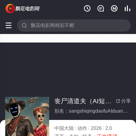






丧尸清道夫（AI短片）
分享

别名：sangshiqingdaofuAIduanpian
中国大陆
动作
2026
2.0