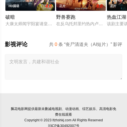
4.0
6.0
HD国语
正片
正片
破暗
野兽赛跑
热血江湖
大康太师闻宇阳宴请皇上义子神策府神威将军冷啸天，席间告知
在反乌托邦里约热内卢废墟中，城市
该剧主要
影视评论
共
0
条 “丧尸清道夫（AI短片）” 影评
飘花电影网
提供最新未删减电视剧、动漫动画、综艺娱乐、高清电影免
费在线观看
Copyright © 2023 lfzhshkj.com All Rights Reserved
川ICP备30492007号