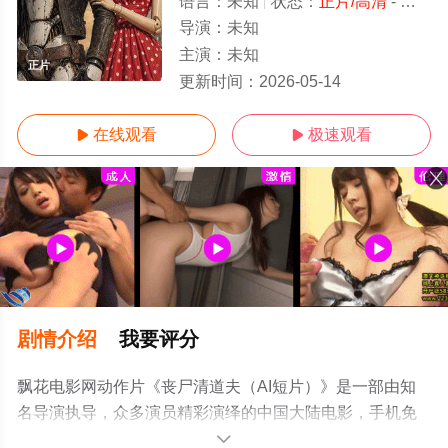
语言：
未知
状态：
正片/高清
- 免费在线观看
导演：
未知
主演：
未知
正片
更新时间：
2026-05-14
在线观看
极速观看


剧情介绍
我要评分
飘花电影网动作片《丧尸清道夫（AI短片）》是一部由知
名导演执导，众多演员精彩演绎的中国大陆电影，手机免
费观看高清无删减完整版电影大全就上飘花影院，更多相
