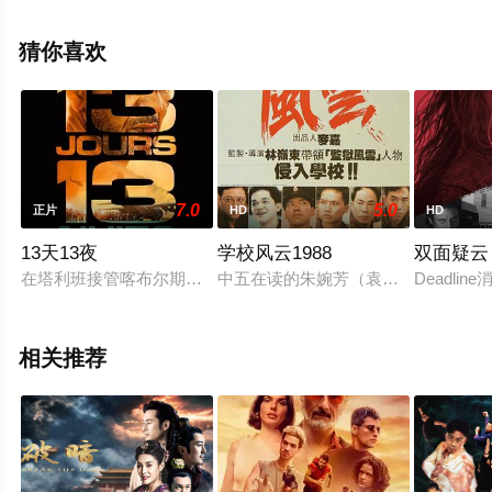
关信息可移步至豆瓣电影、电视猫或剧情网等平台了解。
猜你喜欢
7.0
5.0
正片
HD
HD
13天13夜
学校风云1988
双面疑云
在塔利班接管喀布尔期间，阿富汗军队守卫着法国大使馆。他们肩
中五在读的朱婉芳（袁洁莹 饰）与郭
Deadl
相关推荐