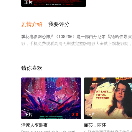
正片
剧情介绍
我要评分
飘花电影网恐怖片《108266》是一部由丹尼尔·戈德哈伯导
影，手机免费观看高清无删减完整版电影大全就上飘花影院
猜你喜欢
正片
3.0
正片
活死人变装夜
丽莎，丽莎