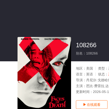
108266
别名：108266
地区：
美国
类型：
语言：
英语
状态：
导演：
丹尼尔·戈德哈
主演：
芭比·费雷拉,达
更新时间：
2026-05-
在线观看
