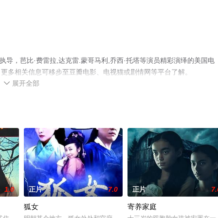
演执导，芭比·费雷拉,达克雷.蒙哥马利,乔西·托塔等演员精彩演绎的美国电
，更多相关信息可移步至豆瓣电影、电视猫或剧情网等平台了解。
展开全部

1.0
正片
7.0
正片
7.
狐女
寄养家庭