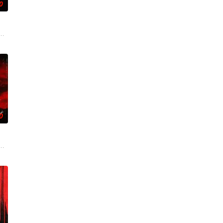
0
。每个
超人类力量，将其打造成杀伤力极强的军事武
然仓皇登门，身后还跟着一个来自异界的危险实体，对方如同附骨之疽，死咬
0
而他们
比安 Patrick Fab
觉纠缠，预产期早已过去，腹中的孩子却迟迟没有降生。失联已久的孩子生父