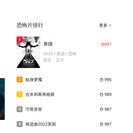
恐怖片排行
更多

1
界障
997

2025 / 美国 / 恐怖
状态：正片
贴身梦魇
995
2

吉米和斯蒂格斯
989
3

守骨异兽
987
4

0
摇篮曲2022美国
987
5
