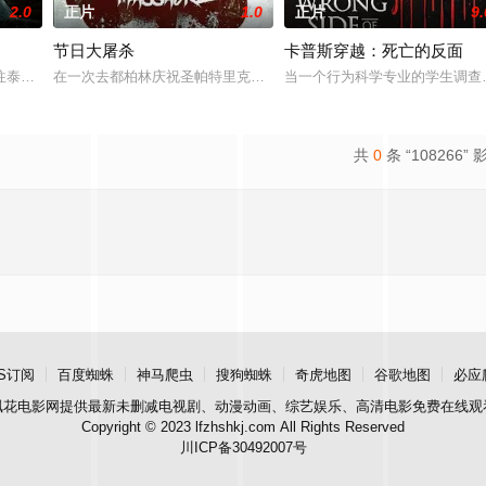
2.0
正片
1.0
正片
9.
节日大屠杀
卡普斯穿越：死亡的反面
夜五人全员离奇失踪，杳无踪迹。这就是他们留下
泰国海岸，开启步入社会前的最后一场冒险，慕名报名了名为 “恶魔之口” 的
在一次去都柏林庆祝圣帕特里克节的旅行中，四个朋友同意在一个废
当一个行为科学专业的学生调查
共
0
条 “108266” 
S订阅
百度蜘蛛
神马爬虫
搜狗蜘蛛
奇虎地图
谷歌地图
必应
飘花电影网
提供最新未删减电视剧、动漫动画、综艺娱乐、高清电影免费在线观
Copyright © 2023 lfzhshkj.com All Rights Reserved
川ICP备30492007号