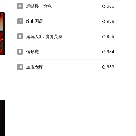
，丽萨
生，县令发誓要铲除恶女。但随着故事的发展
个由关系不和的夫妇抚养的家庭，她们发现人们并不总是像他们看起来的那样
蝴蝶楼，惊魂
986
6

终止国语
986
7

鬼玩人3：魔界英豪
985
8

0
仿形魔
984
9

血腥仓库
983
10

子……
庭为躲避追杀而隐秘生活。家中年轻的儿子（被称为“男孩”）开始对自己的监护