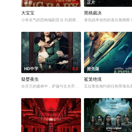
正片
6.0
正片
大宝宝
黑桃裁决
小有名气的恐怖编剧亚当·刘易斯正陷入灵感瓶颈，外界的负面评
身负战争创伤的老兵詹姆斯
HD中字
5.0
抢先版
疑婴夜生
鲨笼绝境
在芬兰的森林中，萨迦与丈夫乔恩迎来了为人父母的新篇章。然
五位挚友相约前往热带海岛