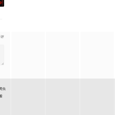
0
偏
弃的酒馆过夜，在那里他们被一个不死杀手跟
卡普斯十字路口的谋杀案时，她发现自己被困在一张扭曲的谎言网里，周围是
影评
爬虫
看