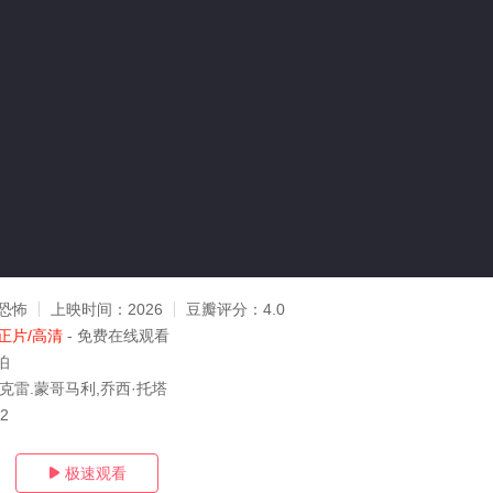
恐怖
上映时间：
2026
豆瓣评分：
4.0
正片/高清
- 免费在线观看
伯
克雷.蒙哥马利,乔西·托塔
12
极速观看
