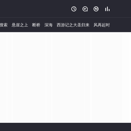




搜索
悬崖之上
断桥
深海
西游记之大圣归来
风再起时