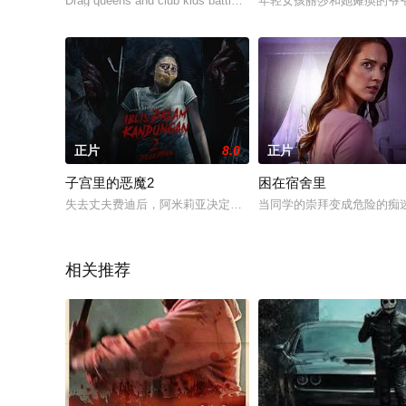
Drag queens and club kids battle zombies craving b
年轻女孩丽莎和她瘫痪的爷
正片
8.0
正片
子宫里的恶魔2
困在宿舍里
失去丈夫费迪后，阿米莉亚决定带着两个领养的孩子阿拉尼和维
当同学的崇拜变成危险的痴
相关推荐