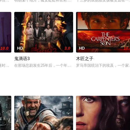
爷住在远离镇上的一个独立农场里，一天三名不法之徒闯入了她的家，面对暴徒
明朝某个地方，狐女处处和官府做对、扰乱乡里，一时间搞得民不聊
十三岁的双胞胎女孩被安置在一
10.0
HD
3.0
HD
10.
鬼滴语3
木匠之子
托回到旧家。他们的生活开始慢慢恢复正常，尤其
迷时，大学生艾琳发现自己在春假期间被囚禁在自己的宿舍里。
在那场悲剧发生25年后，一个年轻的少年发现了属于他祖父的神秘盒
罗马帝国统治下的埃及，一个家