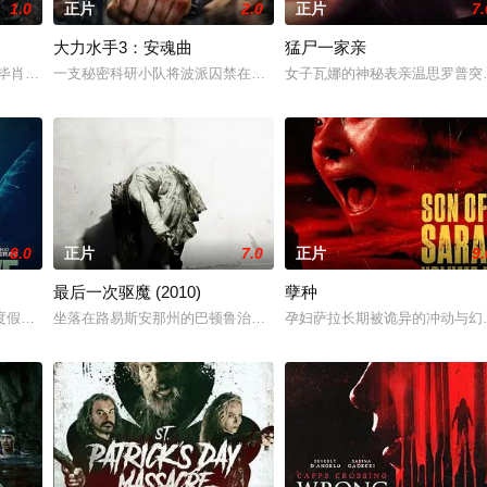
1.0
正片
2.0
正片
7.
大力水手3：安魂曲
猛尸一家亲
价让他愈发焦灼。一场无比真实的噩梦给了他全
·毕肖普警探，正努力回归正常生活，却不料一系列残忍的私刑谋杀案席卷全城
一支秘密科研小队将波派囚禁在地下军事基地，试图驯化并利用他的
女子瓦娜的神秘表亲温思罗普突
8.0
正片
7.0
正片
9.
最后一次驱魔 (2010)
孽种
而萨迦的喜悦被一股令人发寒的疑惧笼罩——她对
度假，计划在碧蓝海域中体验刺激的鲨鱼笼潜水，同时享受奢靡的派对狂欢。然
坐落在路易斯安那州的巴顿鲁治郡，生活着一个名叫柯登·马可斯（帕特里克·法
孕妇萨拉长期被诡异的冲动与幻