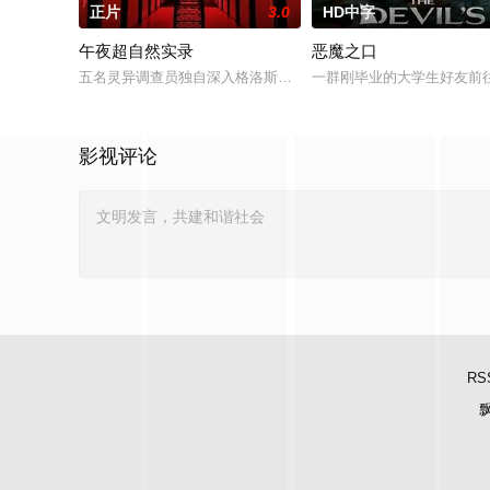
正片
3.0
HD中字
午夜超自然实录
恶魔之口
五名灵异调查员独自深入格洛斯特监狱，开展禁地灵异探查。当
一群刚毕业的大学生好友前往
影视评论
RS