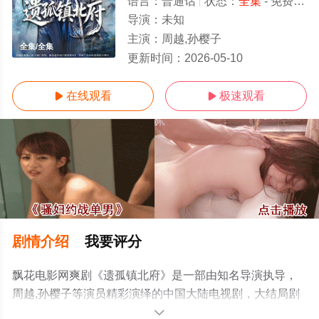
语言：
普通话
状态：
全集
- 免费在线观看
导演：
未知
主演：
周越,孙樱子
全集/全集
更新时间：
2026-05-10
在线观看
极速观看


剧情介绍
我要评分
飘花电影网爽剧《遗孤镇北府》是一部由知名导演执导，
周越,孙樱子等演员精彩演绎的中国大陆电视剧，大结局剧
情已揭晓（全集），手机免费观看高清无删减完整版电视
