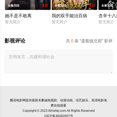
3.0
3.0
全集完结
全集完结
全集完结
她不是不敢离
我的双手能治百病
含辛十八
暂无简介
暂无简介
暂无简介
影视评论
共
0
条 “遗孤镇北府” 影评
飘花电影网
提供最新未删减电视剧、动漫动画、综艺娱乐、高清电影免
费在线观看
Copyright © 2023 lfzhshkj.com All Rights Reserved
川ICP备30492007号