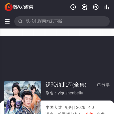






遗孤镇北府(全集)
分享

别名：yiguzhenbeifu
中国大陆
短剧
2026
4.0