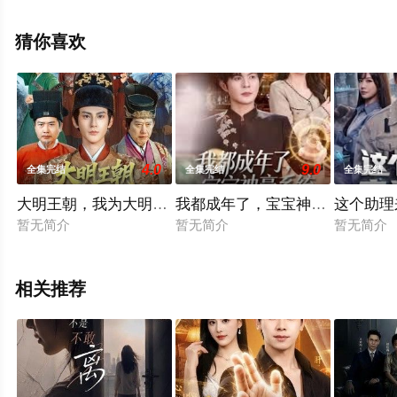
剧全集就上飘花影院，更多相关信息可移步至豆瓣电视
剧、电视猫或剧情网等平台了解。
猜你喜欢
4.0
9.0
全集完结
全集完结
全集完结
大明王朝，我为大明续运三百年
我都成年了，宝宝神豪系统什么
这个助理
暂无简介
暂无简介
暂无简介
相关推荐