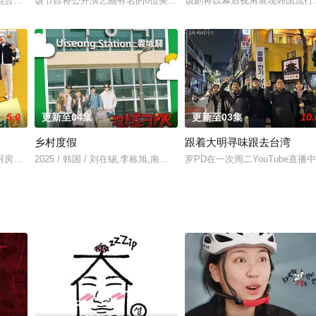
子的观察真人秀。
混合叙事节目，将（广播）戏剧和娱乐类型与比戏剧更具戏剧性的非虚构时刻结
该节目将公开演艺圈有名的6位美食家明星展开新菜品竞争，最后获
该剧将以幕后视角展现韩国流行音乐
5.0
更新至04集
7.0
更新至03集
10.
乡村度假
跟着大明寻味跟去台湾
NS上爆红的热门地点和潮流话题的中
厨房的极限出差料理团节目。演员们将挑战在场所和食客都陌生的现场，在有限
2025 / 韩国 / 刘在锡,李栋旭,南昶熙,李相二
罗PD在一次周二YouTube