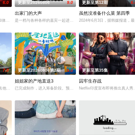
6.0
更新至20260806
9.0
更新至第12期
6.
出家门的大声
虽然没准备什么菜 第四季
和体力最强的玩家之间回归团战
是一档与各种各样的嘉宾一起进行的户外脱口秀节目。大声通过每集
2024年6月3日，据韩媒报道
7.0
更新至20260806第2期
5.0
更新至第35集
9.
姐姐家的产地直送3
囚牢生存战
0名他们的母亲一起合住了6天5夜，为了“结婚”的一个目标而奔跑。
已完成制作，进入筹备阶段。预计将于明年初开拍，并于下半年播出
Netflix印度宣布即将推出真人