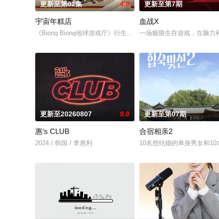
更新至第02集
4.0
更新至第7期
宇宙年糕店
血战X
《Biong Biong地球游戏厅》衍生综艺
一场极限生存游戏，在脑力
更新至20260807
9.0
更新至第07期
惠‘s CLUB
合宿相亲2
2024 / 韩国 / 李惠利
10名想结婚的单身男女和1