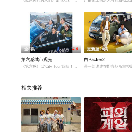
《做家务的男人们》是KBS2一档观展现男人们在家里做家务的样
广播史上前所未有的新概念
全8集
4.0
更新至24集
第六感城市观光
白Packer2
《第六感》以“City Tour”回归！一场特别的旅行，带你前往S
是一部讲述在即兴场所掌控
相关推荐