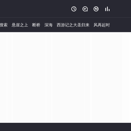




搜索
悬崖之上
断桥
深海
西游记之大圣归来
风再起时