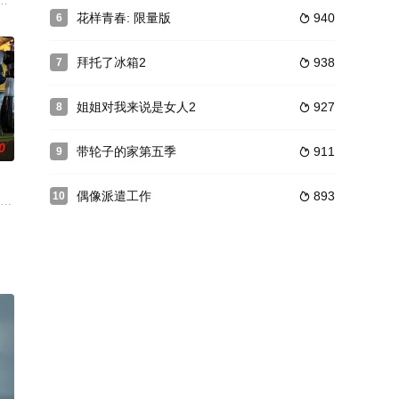
合在一
得胜利的菜品将实际在全国便利店上市的新概
星光闪耀的激烈竞争现实，纪录主角分别为Jessi、Cravity和黑
花样青春: 限量版
940
6

拜托了冰箱2
938
7

姐姐对我来说是女人2
927
8

0
带轮子的家第五季
911
9

偶像派遣工作
893
10

的时间
直播中，区别MZ世代而介绍X世代饮食取向，在与网友的互动中谈及演员金大