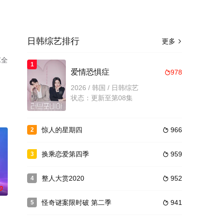
日韩综艺排行
更多

艺全
1
爱情恐惧症
978

2026 / 韩国 / 日韩综艺
状态：更新至第08集
惊人的星期四
966
2

换乘恋爱第四季
959
3

整人大赏2020
952
4

0
怪奇谜案限时破 第二季
941
5
