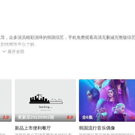
执导，众多演员精彩演绎的韩国综艺，手机免费观看高清无删减完整版综
或剧情网等平台了解。
展开全部

2.0
更新至20220902期
8.0
全6集
8.
新品上市便利餐厅
韩国流行音乐偶像