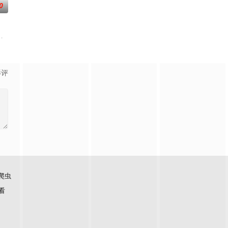
0
爱他，她爱她。 是兄弟，是姐妹，是情敌
目《帮我找房吧》是综艺史上首个房地产真人秀，节目中朴娜莱和金淑将作为队长
影评
爬虫
看