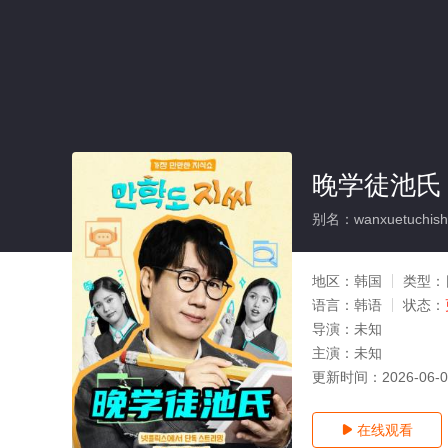
晚学徒池氏
别名：wanxuetuchish
地区：
韩国
类型：
语言：
韩语
状态：
导演：
未知
主演：
未知
更新时间：
2026-06-
在线观看
