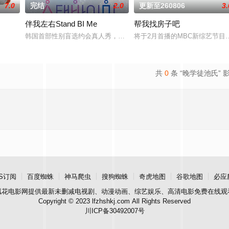
7.0
完结
2.0
更新至260806
3.
伴我左右Stand BI Me
帮我找房子吧
韩国首部性别盲选约会真人秀，展现多样爱情的可能性。 他爱她，他
将于2月首播的MBC新综艺节
共
0
条 “晚学徒池氏” 
S订阅
百度蜘蛛
神马爬虫
搜狗蜘蛛
奇虎地图
谷歌地图
必应
飘花电影网
提供最新未删减电视剧、动漫动画、综艺娱乐、高清电影免费在线观
Copyright © 2023 lfzhshkj.com All Rights Reserved
川ICP备30492007号