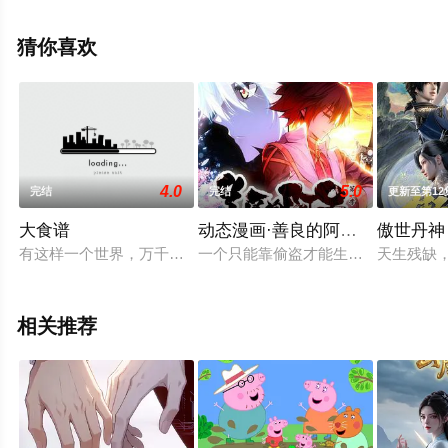
飘花影院，更多相关信息可移步至豆瓣动漫、电视猫或剧
情网等平台了解。
猜你喜欢
4.0
5.0
完结
完结
更新至第12
大食谱
动态漫画·善良的阿呆 第1季
傲世丹神
有这样一个世界，万千大陆像浮岛一样漂浮在宇宙中，它们之间
一个只能靠偷盗才能生存的男孩阿呆
天生残缺
相关推荐