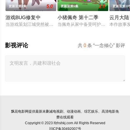
5.0
3.0
更新至第9集
更新至第5集
更新至第10
游戏BUG修复中
小猪佩奇 第十二季
云月大陆
当游戏策划江城突然被拉进自己精心打造的数字世界时，他原本
当佩奇从家中备受呵护的'小妹妹'一跃
本作故事
影视评论
共
0
条 “一念倾心” 影评
飘花电影网
提供最新未删减电视剧、动漫动画、综艺娱乐、高清电影免
费在线观看
Copyright © 2023 lfzhshkj.com All Rights Reserved
川ICP备30492007号