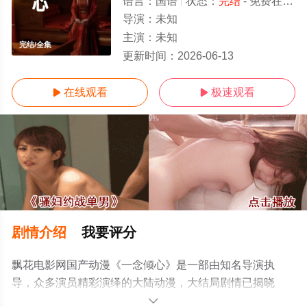
语言：
国语
状态：
完结
- 免费在线观看
导演：
未知
主演：
未知
完结/全集
更新时间：
2026-06-13
在线观看
极速观看


剧情介绍
我要评分
飘花电影网国产动漫《一念倾心》是一部由知名导演执
导，众多演员精彩演绎的大陆动漫，大结局剧情已揭晓
（完结），手机免费观看高清无删减完整版动漫全集就上
