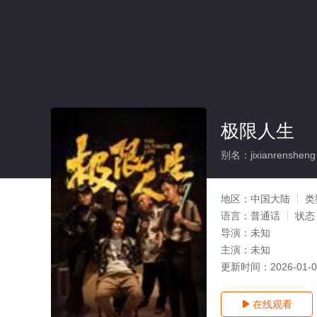
极限人生
别名：jixianrensheng
地区：
中国大陆
类
语言：
普通话
状态
导演：
未知
主演：
未知
更新时间：
2026-01-
在线观看
