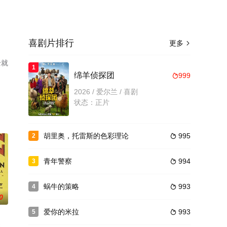
喜剧片排行
更多

全就
1
绵羊侦探团
999

2026 / 爱尔兰 / 喜剧
状态：正片
胡里奥，托雷斯的色彩理论
995
2

青年警察
994
3

蜗牛的策略
993
4

0
爱你的米拉
993
5
