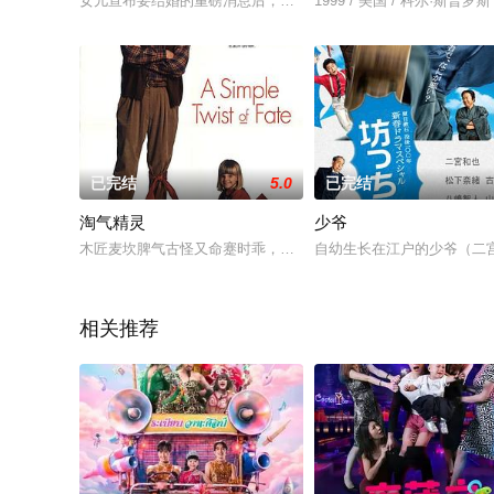
女儿宣布要结婚的重磅消息后，震惊不已的拉娜很快又面对另一
1999 / 美国 / 科尔·斯普罗斯
已完结
5.0
已完结
淘气精灵
少爷
木匠麦坎脾气古怪又命蹇时乖，被一个混混偷走了毕生积蓄，孤
自幼生长在江户的少爷（二
相关推荐