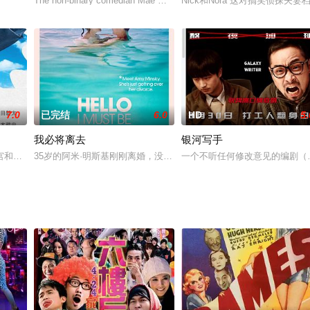
件惊人的事情：新郎的父亲正是多年前令她伤心的
The non-binary comedian Mae Martin speaks of a wor
Nick和Nora 这对搞笑侦
7.0
已完结
6.0
HD
5.
我必将离去
银河写手
苦一人住在一个小镇上。一天一位吸毒妇女死在他
宫和也 饰）耿直鲁莽，一言不合就挥拳相向，但是他绝对不会昧心说谎，颠倒
35岁的阿米·明斯基刚刚离婚，没有孩子，看上去似乎一蹶不振。无
一个不听任何修改意见的编剧（