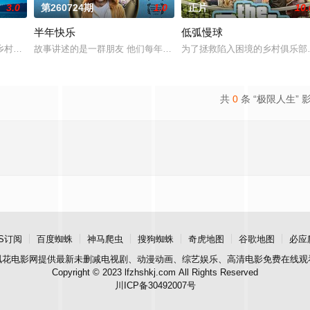
3.0
第260724期
1.0
正片
10.
半年快乐
低弧慢球
虚假的幸福游戏迫使他们面对自己的过去以及在育
乡村保护一只逃跑的马戏团熊时，建立起一段意想不到的情谊，并在途中发现了
故事讲述的是一群朋友 他们每年举办1/2的新年派对 特别是今年 当
为了拯救陷入困境的乡村俱乐部
共
0
条 “极限人生” 
S订阅
百度蜘蛛
神马爬虫
搜狗蜘蛛
奇虎地图
谷歌地图
必应
飘花电影网
提供最新未删减电视剧、动漫动画、综艺娱乐、高清电影免费在线观
Copyright © 2023 lfzhshkj.com All Rights Reserved
川ICP备30492007号