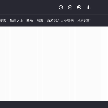




搜索
悬崖之上
断桥
深海
西游记之大圣归来
风再起时