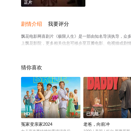
正片
剧情介绍
我要评分
飘花电影网喜剧片《极限人生》是一部由知名导演执导，众
上飘花影院，更多相关信息可移步至豆瓣电影、电视猫或剧
猜你喜欢
HD
9.0
已完结
冤家变亲家2024
老爸，向前冲