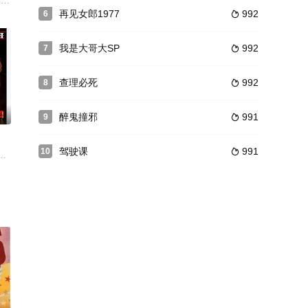
探夫妻档总是连手出击调查案件。这回他们要着手的是一位发明家失踪的案子，
再见女郎1977
992
6

我是大哥大SP
992
7

查理必死
992
8

0
醉鬼撞邪
991
9

驾驶课
991
10

黑白。
所事事的他只有搬回家和父母一起居住。但
宋木子 饰），一个什么修改意见都听的编剧（合文俊 饰），一个自大，一个胆