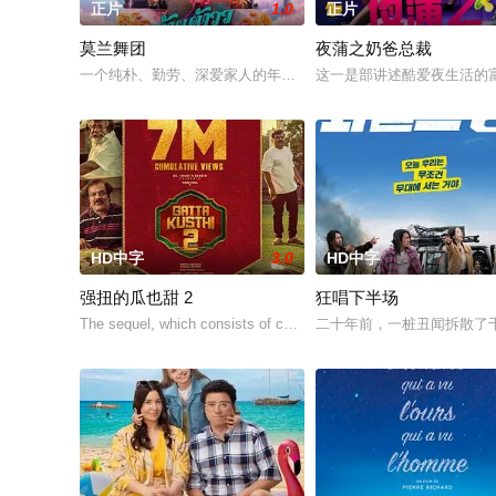
正片
1.0
正片
莫兰舞团
夜蒲之奶爸总裁
一个纯朴、勤劳、深爱家人的年轻人和他的妹妹过着简朴的生活
这一是部讲述酷爱夜生活的
HD中字
3.0
HD中字
强扭的瓜也甜 2
狂唱下半场
The sequel, which consists of consecutive events f
二十年前，一桩丑闻拆散了