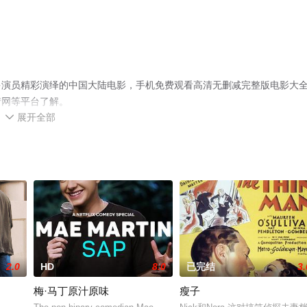
多演员精彩演绎的中国大陆电影，手机免费观看高清无删减完整版电影大
情网等平台了解。
展开全部

2.0
HD
8.0
已完结
3.
梅·马丁原汁原味
瘦子