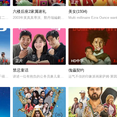
7.0
正片
8.0
正片
6.
六楼后座2家属谢礼
美女(1934)
，她的梦想是在有生之年至少成为一名芭蕾舞演员
富二代沈晓丁，意外接受一个两岁的孩子闯入生活的故事，并且这个孩子还是自
2003年黃真真導演、鄭丹瑞編劇的喜劇《六樓后座》拍出香港新一代的愛情
Multi millinaire Ezra Ounce wan
3.0
正片
9.0
HD中字
3.
禁忌童话
傀儡契约
千禧年初期当红的韩国流行三人团体。如今，三人为了一场仅有一次的演出再度
讲述一位有抱负的公务员兼儿童故事作家（朴智炫 饰演）故事，毕业
运气不佳的印象派画家萨姆·莱因霍尔德