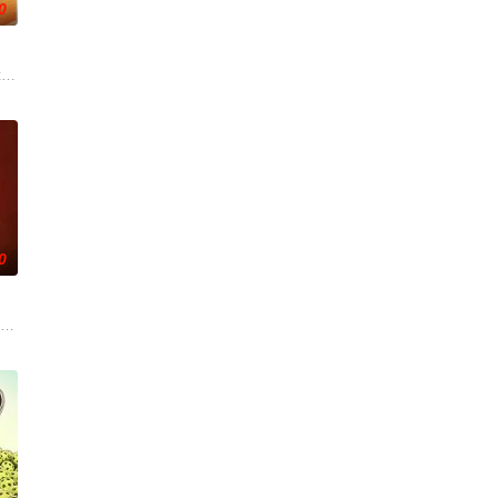
0
己的儿
面面觀，其中「Truth or
ts to start a campa
0
合体，
后梦想写儿童故事，但被分配到青少年保护
(Sam Reinhold)与邪恶的牵线木偶弗格斯(Fergus