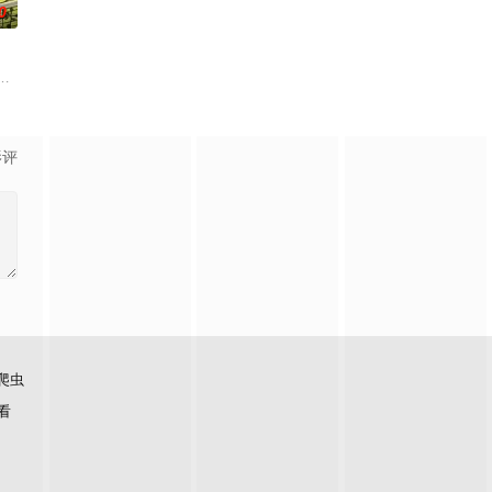
0
彼此对
这群人聚在一起 用大量的爱和同情送
，并赢得父亲的认同，一名过气职业网球选手被迫打破神圣誓言，做出难以想
影评
爬虫
看