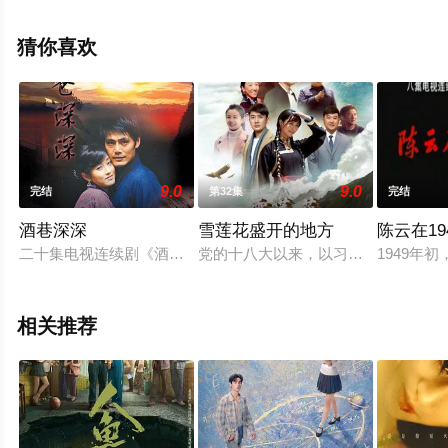
集就上飘花影院，更多相关信息可移步至豆瓣电视剧、电
视猫或剧情网等平台了解。
猜你喜欢
9.0
9.0
完结
第32集
完结
酒巷深深
雪莲花盛开的地方
陈云在19
二十集电视连续剧《酒巷深深》，讲述的是民国初年，四川省泸
党的十八大以来，以习近平同志为总
1949
相关推荐