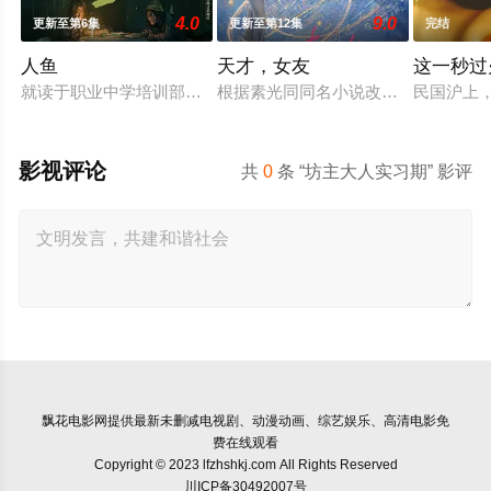
4.0
9.0
更新至第6集
更新至第12集
完结
人鱼
天才，女友
这一秒过
就读于职业中学培训部的花季女生苏琳（黄杨钿甜 饰），虽自小
根据素光同同名小说改编。江逾白长
民国沪上
影视评论
共
0
条 “坊主大人实习期” 影评
飘花电影网
提供最新未删减电视剧、动漫动画、综艺娱乐、高清电影免
费在线观看
Copyright © 2023 lfzhshkj.com All Rights Reserved
川ICP备30492007号