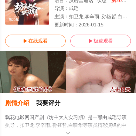
语言：
汉语普通话
状态：
第20集
- 
导演：
成瑶
主演：
扣卫龙,李辛雨,,孙钰哲,白啸华
第20集
更新时间：
2026-01-15
在线观看
极速观看


剧情介绍
我要评分
飘花电影网国产剧《坊主大人实习期》是一部由成瑶导演
执导，扣卫龙,李辛雨,,孙钰哲,白啸华等演员精彩演绎的中
国大陆电视剧，手机免费观看高清无删减完整版电视剧全
