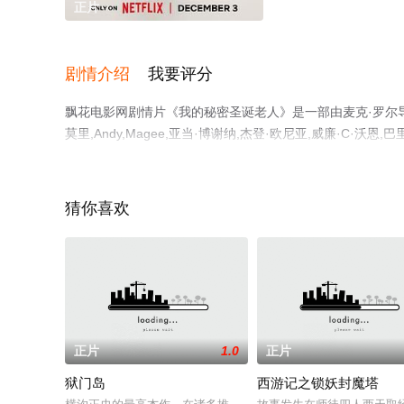
正片
剧情介绍
我要评分
飘花电影网剧情片《我的秘密圣诞老人》是一部由麦克·罗尔导演
莫里,Andy,Magee,亚当·博谢纳,杰登·欧尼亚,威廉·C·沃恩,巴里·
斯,Piper,Dacosta等演员精彩演绎的美国电影，手机
影、电视猫或剧情网等平台了解。
猜你喜欢
正片
1.0
正片
狱门岛
西游记之锁妖封魔塔