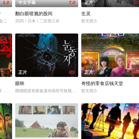
1.0
中文字幕
7.0
正片
2.
爱
翻白眼喷溅的股间
生灵
川金二
2025 / 日本 / 二宫里江奈
暂无简介
6.0
正片
6.0
正片
10.
眼眸
奇怪的零食店钱天堂
年代第一季度风暴期间，警察霍默、康拉德
排，偷报音乐专业，开学撩学姐，为校花与校草开战，背后搞小动作坑对手又坑
围绕因患有家族遗传病而导致视力逐渐丧失的摄影师瑞真展开。在面
暂无简介