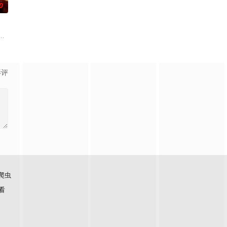
0
连
在追求爱情与理想的道路上历经的艰辛。男主
朱达仁萌生拍一部《河南人在北京》电影的念头，在说服主编姚松、老乡韩战
影评
爬虫
看