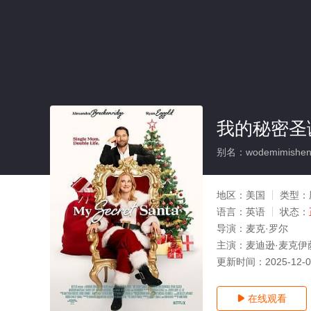
我的秘密圣
别名：wodemimisheng
地区：
美国
类型：
语言：
英语
状态：
导演：
麦克·罗尔
主演：
麦迪逊·麦克伊萨
更新时间：
2025-12-
在线观看
