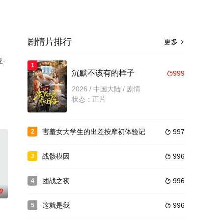
剧情片排行
更多

·
1
沉默不该有的样子
999

2026 / 中国大陆 / 剧情
状态：正片
害羞女大学生的出差按摩初体验记
997
2

战骸模因
996
3

团战之夜
996
4

0
这就是我
996
5
