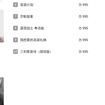
主。听
成俊 饰）的信号中得彩票一等奖后，找到
营的头儿。夏季炎热炙烤，无论天灾还是人祸，火灾隐患四伏，时有爆发可能。
装袋计划
995
6

空航疑案
995
7

霹雳战士 粤语版
995
8

0
我想要的圣诞礼物
995
9

三剑客新传（国语版）
995
10

现了
男一号，给剧院获带来了很大的金钱和名誉就
罗宁到虹桥机场接儿子罗毅，要儿子去公司当中方副经理，解决中日双方员工的矛