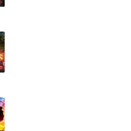
0
0
队友；
对跨越视力障碍、好不容易成为陶艺家却离奇