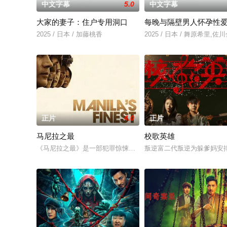
中文字幕
5.0
中文字幕
大家的妻子：住户专用洞口
每晚与隔壁男人怀孕性
2025 / 日本 / 加藤桃香
2025 / 日本 / 舞原希里,佐
正片
4.0
正片
马尼拉之最
校歌英雄
《马尼拉之最》是一部犯罪惊悚片，故事发生在 20 世纪 70 
叛逆富二代叛逆为躲爹妈安