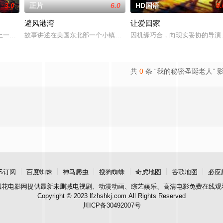
3.0
正片
6.0
HD国语
8.
避风港湾
让爱回家
，牵引出“婴胎报仇”，“娘娘索命”等一连
一起离奇的神像杀人事件，勘案过程中，牵引出“婴胎报仇”，“娘娘索命”等一
故事讲述在美国东北部一个小镇的农场，一个怀抱音乐理想的男孩，
因机缘巧合，向现实妥协的导演
共
0
条 “我的秘密圣诞老人” 
S订阅
百度蜘蛛
神马爬虫
搜狗蜘蛛
奇虎地图
谷歌地图
必应
飘花电影网
提供最新未删减电视剧、动漫动画、综艺娱乐、高清电影免费在线观
Copyright © 2023 lfzhshkj.com All Rights Reserved
川ICP备30492007号