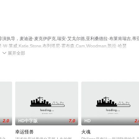
执导，麦迪逊·麦克伊萨克,瑞安·艾戈尔德,亚利桑德拉·布莱肯瑞吉,蒂亚
W·莱威,Katie,Stone,布列塔尼·霍布森,Cam,Woodman,凯拉·哈瑟
展开全部
免费观看高清无删减完整版电影大全就上飘花影院，更多相关信息可移步至豆瓣电

2.0
HD中字版
7.0
HD
2.
幸运怪兽
火魂