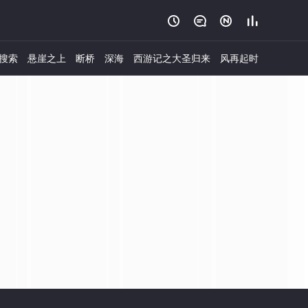




搜索
悬崖之上
断桥
深海
西游记之大圣归来
风再起时