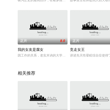
横沟正史的最高杰作，在诸多推理小说排行榜中占据第一宝座的
故事发生在师徒四人西天取
正片
8.0
正片
我的女友是腐女
竞走女王
因工作的关系，老实木讷的大学生诹访日向（大東俊介 饰）结识
讲述先天性晕眩综合症使得“
相关推荐