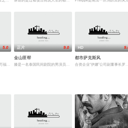
《狱门岛》再次被搬上屏幕！！以战争刚刚结束的
经之后，此时的孙悟空（于尚 饰）已经被封为斗战胜佛，并且将金箍棒物归原
讲述的是过着债台高筑人生的都孟秀（金度允 饰）通过幸运怪兽（朴
Philippe是南法一所消防
5.0
正片
9.0
HD
9.
金山匪帮
都市萨克斯风
了端庄美丽的白崎顺子（松本若菜 饰）。经过
万福”（沈恩京饰演）不得不每日步行往返4个小时上下学。偶然机会中万福发
滕是一名泰国民间剧院的男演员，由于精湛的演技，登成为了剧院的
合资企业“伊娜”公司副董事长