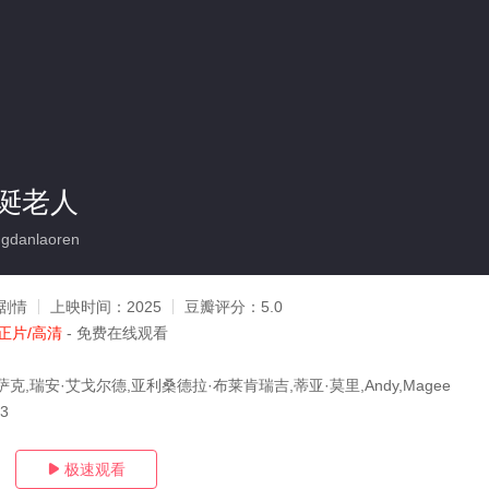
诞老人
danlaoren
剧情
上映时间：
2025
豆瓣评分：
5.0
正片/高清
- 免费在线观看
克,瑞安·艾戈尔德,亚利桑德拉·布莱肯瑞吉,蒂亚·莫里,Andy,Magee
03
极速观看
