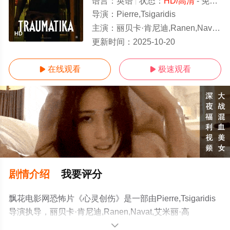
语言：
英语
状态：
HD/高清
- 免费在线观看
导演：
Pierre,Tsigaridis
主演：
丽贝卡·肯尼迪,Ranen,Navat,艾米丽·高斯,Susan,Gayle,Watts
HD
更新时间：
2025-10-20
在线观看
极速观看


剧情介绍
我要评分
飘花电影网恐怖片《心灵创伤》是一部由Pierre,Tsigaridis
导演执导，丽贝卡·肯尼迪,Ranen,Navat,艾米丽·高
斯,Susan,Gayle,Watts等演员精彩演绎的美国电影，手机免
