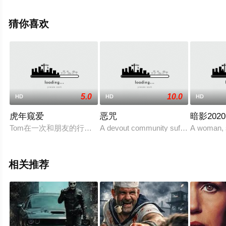
费观看高清无删减完整版电影大全就上飘花影院，更多相
关信息可移步至豆瓣电影、电视猫或剧情网等平台了解。
猜你喜欢
5.0
10.0
HD
HD
HD
虎年窥爱
恶咒
暗影2020
Tom在一次和朋友的行窃时爱上了住在公寓的历史讲师Lars，之后
A devout community suffering from a p
A woman, s
相关推荐