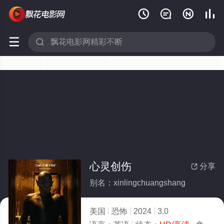






心灵创伤
分享

别名：xinlingchuangshang
美国
恐怖
2024
3.0