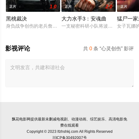
1.0
2.0
正片
正片
正片
黑桃裁决
大力水手3：安魂曲
猛尸一家
身负战争创伤的老兵詹姆斯·毕肖普警探，正努力回归正常生活，
一支秘密科研小队将波派囚禁在地下
女子瓦娜
影视评论
共
0
条 “心灵创伤” 影评
飘花电影网
提供最新未删减电视剧、动漫动画、综艺娱乐、高清电影免
费在线观看
Copyright © 2023 lfzhshkj.com All Rights Reserved
川ICP备30492007号