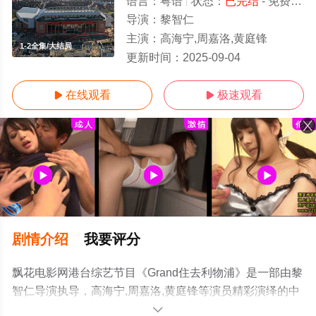
语言：
粤语
状态：
已完结
- 免费在线观看
导演：
黎智仁
主演：
高海宁,周嘉洛,黄庭锋
1-2全集/大结局
更新时间：
2025-09-04
在线观看
极速观看


剧情介绍
我要评分
飘花电影网港台综艺节目《Grand住去利物浦》是一部由黎
智仁导演执导，高海宁,周嘉洛,黄庭锋等演员精彩演绎的中
国香港综艺，大结局剧情已揭晓（1-2全集），手机免费观
