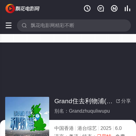






Grand住去利物浦(全集)
分享

别名：Grandzhuquliwupu
中国香港
港台综艺
2025
6.0