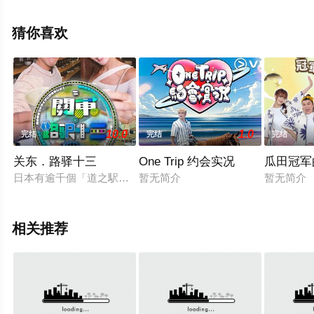
看高清无删减完整版综艺全集就上飘花影院，更多相关信
息可移步至豆瓣综艺、电视猫或剧情网等平台了解。
猜你喜欢
10.0
1.0
完结
完结
完结
关东．路驿十三
One Trip 约会实况
瓜田冠军
日本有逾千個「道之駅」，讓駕車人士中途停站休息，也是探索
暂无简介
暂无简介
相关推荐