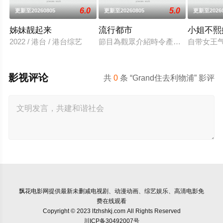
6.0
5.0
更新至20260805
更新至20260805
更新至20260
姊妹靓起来
流行都市
小姐不熙
2022 / 港台 / 港台综艺
節目為觀眾介紹時令產品、健康養生
自带女王
影视评论
共
0
条 “Grand住去利物浦” 影评
飘花电影网
提供最新未删减电视剧、动漫动画、综艺娱乐、高清电影免
费在线观看
Copyright © 2023 lfzhshkj.com All Rights Reserved
川ICP备30492007号