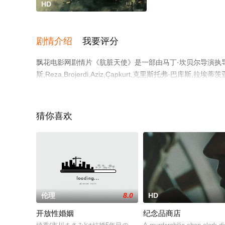
HD
剧情介绍
我要评分
飘花电影网剧情片《肮脏天使》是一部由马丁·坎贝尔导演执导，伊
斯,Reza,Brojerdi,Aziz,Çapkurt,克里斯托弗·巴库斯,
蒂·耶鲁沙米,Max,Kraus,尼克斯·普尔索尼迪斯等演
多相关信息可移步至豆瓣电影、电视猫或剧情网等平台了解
猜你喜欢
伦理
8.0
HD
开放性婚姻
纪念品商店