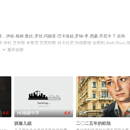
娃·格林,鲁比·罗丝,玛丽亚·巴卡洛娃,罗纳-李·西蒙,乔尼卡·T·吉布
拉埃蒂茨亚·伊杜,艾米丽·布鲁尼,瓦西利斯·科卡拉尼,埃德蒙德·金斯利,Alyth,Ross,
展开全部
员精彩演绎的美国电影，手机免费观看高清无删减完整版电影大全就上飘花影院，

。
4.0
HD独家中字
6.0
正片
4.
驯服儿媳
二〇二五年的欧陆