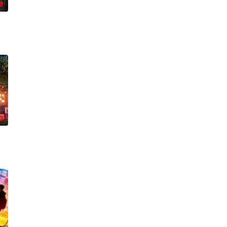
0
0
队友；
对跨越视力障碍、好不容易成为陶艺家却离奇