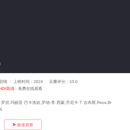
i
剧情
上映时间：
2024
豆瓣评分：
10.0
HD/高清
- 免费在线观看
罗丝,玛丽亚·巴卡洛娃,罗纳-李·西蒙,乔尼卡·T·吉布斯,Reza,Br
15
极速观看
