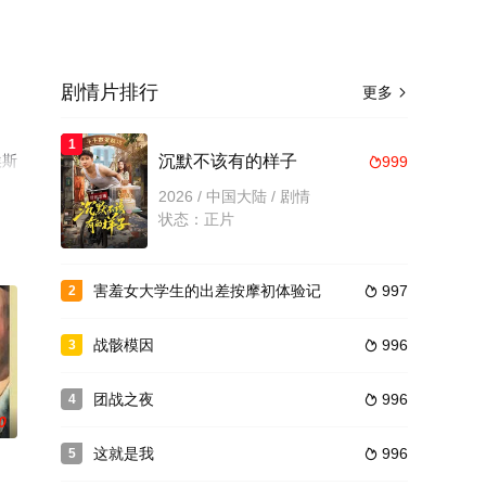
剧情片排行
更多

1
埃斯
沉默不该有的样子
999

更
2026 / 中国大陆 / 剧情
状态：正片
害羞女大学生的出差按摩初体验记
997
2

战骸模因
996
3

团战之夜
996
4

0
这就是我
996
5
