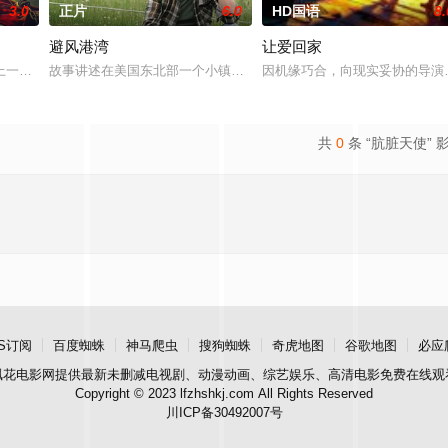
3.0
正片
6.0
HD国语
8.
避风港湾
让爱回家
，牵引出“婴胎报仇”，“娘娘索命”等一连
一起离奇的神像杀人事件，勘案过程中，牵引出“婴胎报仇”，“娘娘索命”等一
故事讲述在美国东北部一个小镇的农场，一个怀抱音乐理想的男孩，
因机缘巧合，向现实妥协的导演
共
0
条 “肮脏天使” 
S订阅
百度蜘蛛
神马爬虫
搜狗蜘蛛
奇虎地图
谷歌地图
必应
飘花电影网
提供最新未删减电视剧、动漫动画、综艺娱乐、高清电影免费在线观
Copyright © 2023 lfzhshkj.com All Rights Reserved
川ICP备30492007号