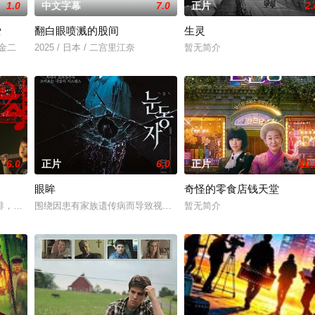
1.0
中文字幕
7.0
正片
2.
爱
翻白眼喷溅的股间
生灵
川金二
2025 / 日本 / 二宫里江奈
暂无简介
6.0
正片
6.0
正片
10.
眼眸
奇怪的零食店钱天堂
年代第一季度风暴期间，警察霍默、康拉德
排，偷报音乐专业，开学撩学姐，为校花与校草开战，背后搞小动作坑对手又坑
围绕因患有家族遗传病而导致视力逐渐丧失的摄影师瑞真展开。在面
暂无简介