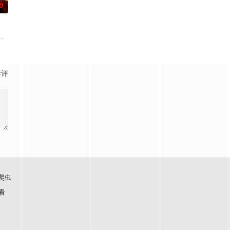
0
连
在追求爱情与理想的道路上历经的艰辛。男主
朱达仁萌生拍一部《河南人在北京》电影的念头，在说服主编姚松、老乡韩战
影评
爬虫
看