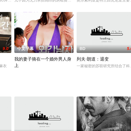
務で忙しく、マンネリした生活とセックスレ
iscovers her own family
儿子因为无力承担高昂的房租费，决定和女朋友搬去富豪爸爸家里住
奥尔索利亚是特兰西瓦尼亚主要
9.0
中文字幕
7.0
BD
5.
我的妻子骑在一个婚外男人身
列夫·朗道：退变
上
，失忆并失踪。她的丈夫贾斯汀·特纳四处寻
木麻衣
一家秘密的苏联研究所结合了科
穗乃果是一对无性情侣。因为丈夫的缘故，她的感情无法顺利，甚至