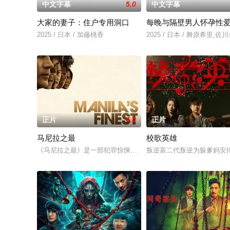
中文字幕
5.0
中文字幕
大家的妻子：住户专用洞口
每晚与隔壁男人怀孕性
2025 / 日本 / 加藤桃香
2025 / 日本 / 舞原希里,佐
正片
4.0
正片
马尼拉之最
校歌英雄
《马尼拉之最》是一部犯罪惊悚片，故事发生在 20 世纪 70 
叛逆富二代叛逆为躲爹妈安