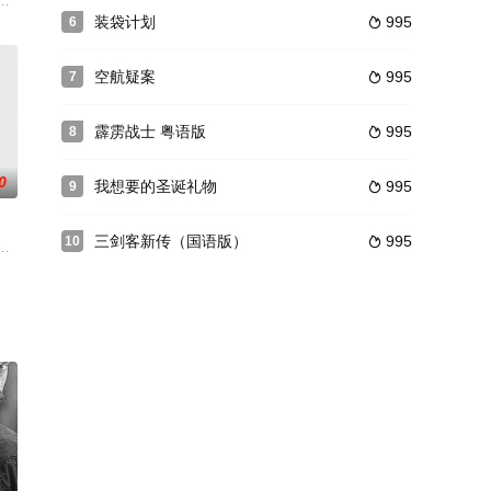
。没想到爸爸看上了自己的女朋友在金钱的诱
城市克卢日的一名法警。一天，她必须将一名无家可归的男子从地下室驱逐出
装袋计划
995
6

空航疑案
995
7

霹雳战士 粤语版
995
8

0
我想要的圣诞礼物
995
9

三剑客新传（国语版）
995
10

学和神秘实验，旨在创造理想的人。该研究涉及所有员工：特权量子物理学家
丈夫在偷偷和下属做事的时候，也会有一种让