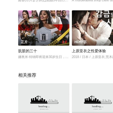
綾香(市川まさみ)は結婚5年目の専業主婦。夫の慎吾は出版社勤
A murderabilia shop clerk d
正片
1.0
HD中字
肮脏的三十
上原亚衣之性爱体验
娜奥米·特纳即将迎来30岁生日，但一夜的酗酒和吸毒导致她宿醉
2018 / 日本 / 上原亚衣,荒
相关推荐