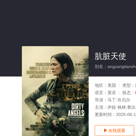
肮脏天使
别名：angzangtiansh
地区：
美国
类型：
语言：
英语
状态：
导演：
马丁·坎贝尔
主演：
伊娃·格林,鲁比·
更新时间：
2025-06-
在线观看
