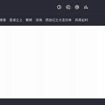




搜索
悬崖之上
断桥
深海
西游记之大圣归来
风再起时