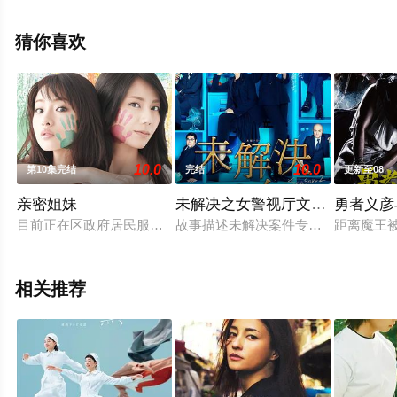
演绎的日本电视剧，大结局剧情已揭晓（完结），手机免
费观看高清无删减完整版电视剧全集就上飘花影院，更多
猜你喜欢
相关信息可移步至豆瓣电视剧、电视猫或剧情网等平台了
解。
10.0
10.0
第10集完结
完结
更新至08
亲密姐妹
未解决之女警视厅文件搜查官第
勇者义彦
目前正在区政府居民服务客工作的深泽叶月（松下奈绪 饰）过着
故事描述未解决案件专门部门—警视
距离魔王被
相关推荐