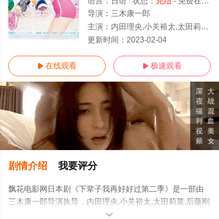
语言：
日语
状态：
完结
- 免费在线观看
导演：
三木康一郎
主演：
内田理央,小关裕太,太田莉菜,后藤刚范,飞永翼,小岛藤子,SWAY,工藤遥,板垣李光人
完结/全集
更新时间：
2023-02-04
在线观看
极速观看


剧情介绍
我要评分
飘花电影网日本剧《下辈子我再好好过第二季》是一部由
三木康一郎导演执导，内田理央,小关裕太,太田莉菜,后藤刚
范,飞永翼,小岛藤子,SWAY,工藤遥,板垣李光人等演员精彩
