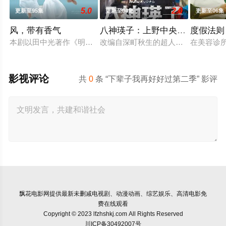
5.0
2.0
更新至95集
更新至04集
更新至06集
风，带有香气
八神瑛子：上野中央署组织犯罪
度假法则
本剧以田中光著作《明治的南丁格尔 大关和物语》为原案，取材
改编自深町秋生的超人气警察小说《组
在美容诊
影视评论
共
0
条 “下辈子我再好好过第二季” 影评
飘花电影网
提供最新未删减电视剧、动漫动画、综艺娱乐、高清电影免
费在线观看
Copyright © 2023 lfzhshkj.com All Rights Reserved
川ICP备30492007号