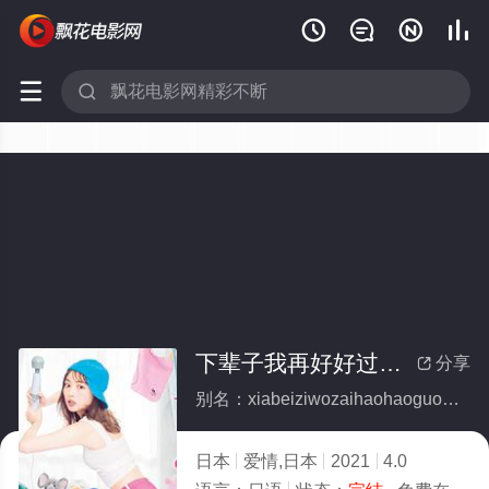






下辈子我再好好过第二季(全集)
分享

别名：xiabeiziwozaihaohaoguodierji
日本
爱情,日本
2021
4.0