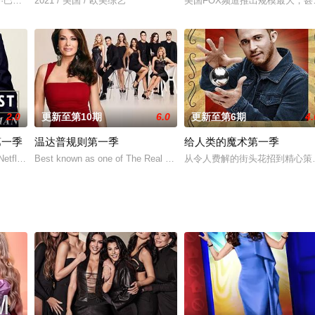
充满热情与希望! 来自全国各地的参赛者，
齐,乔·巴斯提亚尼齐,阿隆·桑切斯
2021 / 美国 / 欧美综艺
美国FOX频道推出规模最大，
2.0
更新至第10期
6.0
更新至第6期
4.
第一季
温达普规则第一季
给人类的魔术第一季
找灵魂伴侣的盲选。
tflix打造的系列剧集《我的下位来宾鼎鼎大名》(My Next Gu
Best known as one of The Real Housewives of Beverl
从令人费解的街头花招到精心策