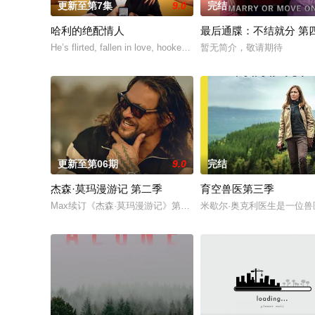
更新至第7集
9.0
完结
哈利的绝配情人
最后通牒：不结就分 第
He’s flirted, fallen in love, hooked up, and broke
暂无简介，敬请期待
更新至第06期
9.0
完结
杰森·莫玛漫游记 第二季
育空兽医第三季
Max续订《杰森·莫玛漫游记》第二季。
米歇尔·奥克利医生是一位