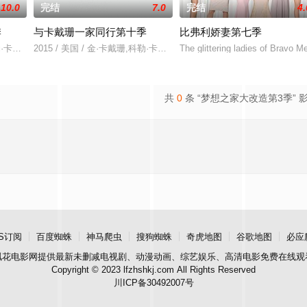
10.0
完结
7.0
完结
4.
季
与卡戴珊一家同行第十季
比弗利娇妻第七季
科勒·卡戴珊,葛妮·卡戴珊
2015 / 美国 / 金·卡戴珊,科勒·卡戴珊,葛妮·卡戴珊,克莉丝·詹纳
The glittering ladies of Bravo M
共
0
条 “梦想之家大改造第3季” 
S订阅
百度蜘蛛
神马爬虫
搜狗蜘蛛
奇虎地图
谷歌地图
必应
飘花电影网
提供最新未删减电视剧、动漫动画、综艺娱乐、高清电影免费在线观
Copyright © 2023 lfzhshkj.com All Rights Reserved
川ICP备30492007号