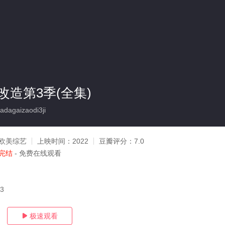
改造第3季(全集)
dagaizaodi3ji
欧美综艺
上映时间：
2022
豆瓣评分：
7.0
完结
- 免费在线观看
03
极速观看
