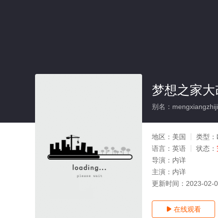
梦想之家大
别名：mengxiangzhijia
地区：
美国
类型：
语言：
英语
状态：
导演：
内详
主演：
内详
更新时间：
2023-02-
在线观看
