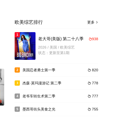
欧美综艺排行
更多

1
老大哥(美版) 第二十八季
938

2026 / 美国 / 欧美综艺
状态：更新至第1期
美国忍者勇士第一季
820
2

杰森·莫玛漫游记 第二季
778
3

老爷车转生术第二季
777
4

0
墨西哥街头美食之光
755
5
