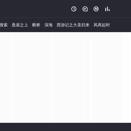




搜索
悬崖之上
断桥
深海
西游记之大圣归来
风再起时