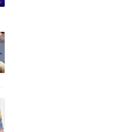
0
卡戴珊,葛妮·卡戴珊
0
在数千
查兹,卡蜜·格拉默,Teddi,Mellencamp,Arroyave,艾丽卡