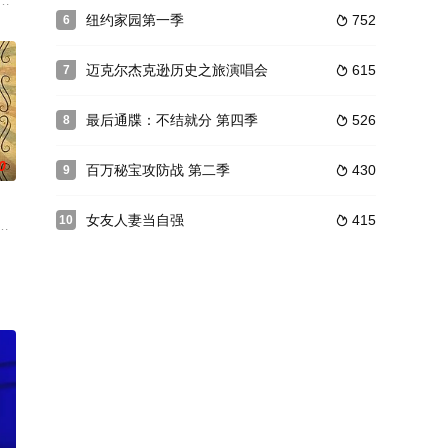
甚至于全美最大，参赛者阵容最庞大的厨艺竞赛综艺节目，全美厨师选秀活动。
纽约家园第一季
752
6

迈克尔杰克逊历史之旅演唱会
615
7

最后通牒：不结就分 第四季
526
8

0
百万秘宝攻防战 第二季
430
9

女友人妻当自强
415
10

划的巧妙戏法，贾斯汀·威尔曼将善意的魔术与成年人的欢笑融合在了一起。