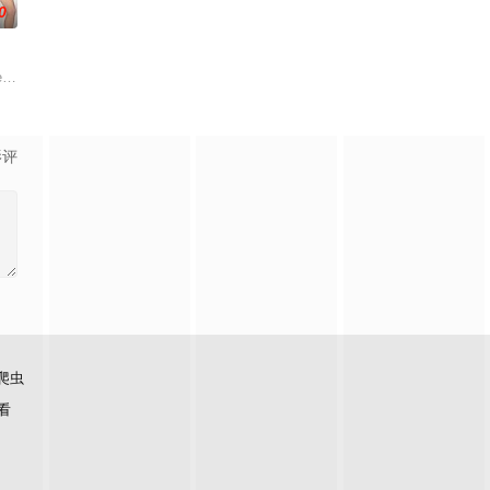
0
edia’s The Real Ho
影评
爬虫
看