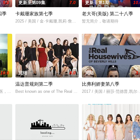
5.0
更新至第09集
7.0
更新至第1期
10.
四季
卡戴珊家族第七季
老大哥(美版) 第二十八季
2025 / 美国 / 金·卡戴珊,凯莉·詹娜,肯多尔·詹娜,克丽丝·詹纳,科勒·
暂无简介，敬请期待
10.0
完结
8.0
完结
3.
温达普规则第二季
比弗利娇妻第八季
兽医，她负责照顾育空地区几乎所有的动物，为了救助野生动物和家养动物，她
Best known as one of The Real Housewives of Beverl
2017 / 美国 / 丽莎·范德普,凯尔·理