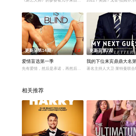
《厨艺大师》的参赛者几乎来自各行各业，相同的是他们都对烹饪
2022 / 美国 / 戈登·拉姆
更新至第14期
7.0
更新至第7期
爱情盲选第一季
我的下位来宾鼎鼎大名
先有爱情，然后是承诺，再然后才是面对面的相处。这是一次寻
著名主持人大卫·莱特曼联合Ne
相关推荐