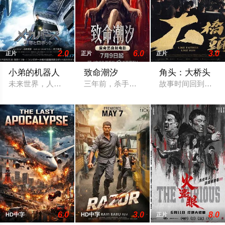
2.0
6.0
3.0
正片
正片
正片
小弟的机器人
致命潮汐
角头：大桥头
未来世界，人类殖民星际后因水资源爆发冲突，火星帝国与地球
三年前，杀手潮汐因拒绝执行灭口命令背
故事时间回到源头，
6.0
3.0
8.0
HD中字
HD中字
正片