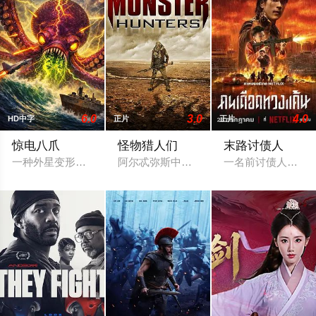
6.0
3.0
4.0
HD中字
正片
正片
惊电八爪
怪物猎人们
末路讨债人
一种外星变形虫坠落到地球，并使北卡罗来纳州海岸的水生生物
阿尔忒弥斯中尉（米拉·乔沃维奇 饰）和
一名前讨债人出狱