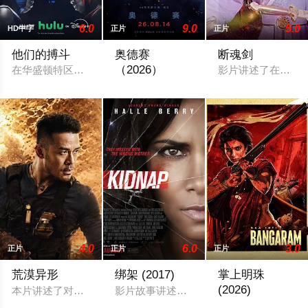
6.0
9.0
5.0
HD中字
正片
正片
他们的搏斗
奥德赛
断魂剑
（2026）
在华盛顿特区东南部的底层社区，一群正值青春期的黑人少年，
影片讲述了在宋末
改编自同名荷马史诗，讲述奥德修斯（马特
4.0
6.0
3.0
正片
正片
正片
荒漠异形
绑架 (2017)
掌上明珠
(2026)
本片讲述了对感情真挚、心地善良的沈家驹在爱妻因病去世之后
影片故事讲述哈莉·贝瑞饰演的母亲发现
在恐惧与勇敢交织