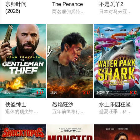
宗师叶问
The Penance
不是羔羊2
(2026)
两名雇佣兵特拉夫和斯蒂法诺，在营救妹
日本对马来亚的占
五十年代香港官商沆瀣一气。英商勾结黑帮强拆工厂压榨劳工，
1.0
3.0
8.0
正片
正片
HD中字
侠盗绅士
烈焰狂沙
水上乐园狂鲨
退休的顶尖神偷梅森·戈达德早已淡出江湖，却被冲动莽撞的弟弟
五年前缉毒行动中，村民袁达康救了警察
盛夏旺季，科德角