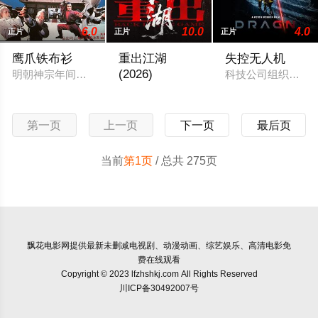
6.0
10.0
4.0
正片
正片
正片
鹰爪铁布衫
重出江湖
失控无人机
(2026)
明朝神宗年间，黑白颠倒，朝纲混乱。刑部尚书郑重（黄正利 饰
科技公司组织员工
昔日双花红棍张家乐为社团平乱误致恋人G
第一页
上一页
下一页
最后页
当前
第1页
/ 总共 275页
飘花电影网
提供最新未删减电视剧、动漫动画、综艺娱乐、高清电影免
费在线观看
Copyright © 2023 lfzhshkj.com All Rights Reserved
川ICP备30492007号