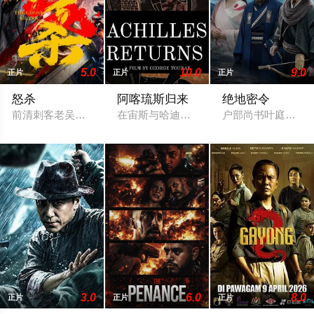
5.0
10.0
9.0
正片
正片
正片
怒杀
阿喀琉斯归来
绝地密令
前清刺客老吴隐姓埋名于药铺，却为守护单亲母女小茜和依依，
在宙斯与哈迪斯的协议下，年迈的阿喀琉
户部尚书叶庭遭人
3.0
6.0
8.0
正片
正片
正片