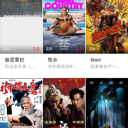
3.0
4.0
2.0
正片
正片
正片
极度重犯
熊乡
blast
职业杀手唐（古天乐 饰）因杀人罪被捕，在狱中度过了漫长的十
克劳将饰演年迈但实力强劲的夜总会老板
故事聚焦于一个富