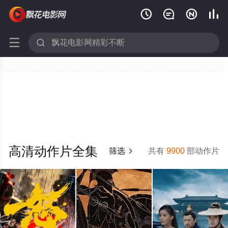






高清动作片全集
筛选
共有
9900
部动作片
