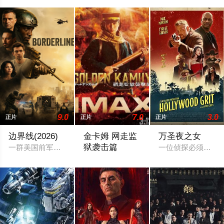
9.0
7.0
3.0
正片
正片
正片
边界线(2026)
金卡姆 网走监
万圣夜之女
狱袭击篇
一群美国前军人与政治掮客联手，将绑架来的墨西哥黑帮成员派
一位侦探必须与黑
该片改编自野田智的人气漫画，是《黄金