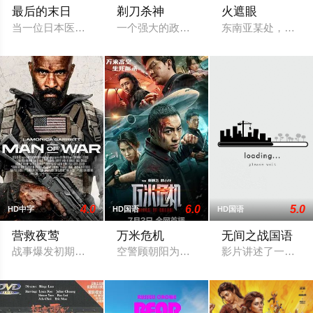
最后的末日
剃刀杀神
火遮眼
当一位日本医生在东京研制出一种神秘病毒并逃脱控制后，世界
一个强大的政客和他的犯罪网络追捕一名
东南亚某处，失语维
4.0
6.0
5.0
HD中字
HD国语
HD国语
营救夜莺
万米危机
无间之战国语
战事爆发初期，一名人道主义救援人员在乌克兰境内突然失联。前
空警顾朝阳为挽回女友董璐，临时登上飞
影片讲述了一对警