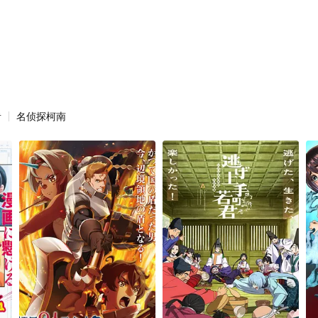
者
名侦探柯南