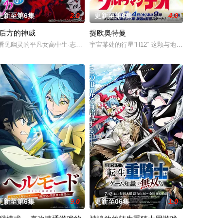
更新至第6集
2.0
更新至第6集
4.0
后方的神威
提欧奥特曼
称
基石的镰仓幕府，因其所信任的幕臣——足利尊氏的谋反而宣告灭亡。 失
看见幽灵的平凡女高中生·志津香，利用容易吸引幽灵的特殊体质，从旁协助知名
宇宙某处的行星“H12” 这颗与地球极其相似
收到的唯一奖励就只有——广阔的领地。
更新至第6集
9.0
更新至06集
1.0