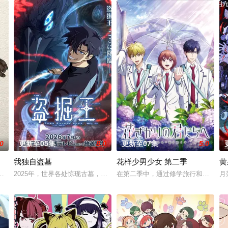
.0
更新至05集
8.0
更新至07集
5.0
我独自盗墓
花样少男少女 第二季
黄
口相传为“窥之生厄、亵之招祟”的“不可触
的恐怖演出，充满了令人脊背发凉的故事。负责演唱片尾主题曲的二人歌谣组合
2025年，世界各处惊现古墓，获得墓中“宝物”之人便能获得先人的异能
在第二季中，通过修学旅行和舞会等
月